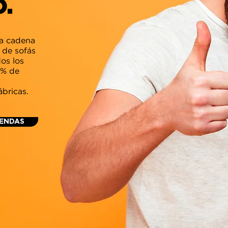
.
ra cadena
 de sofás
os los
0% de
ábricas.
IENDAS