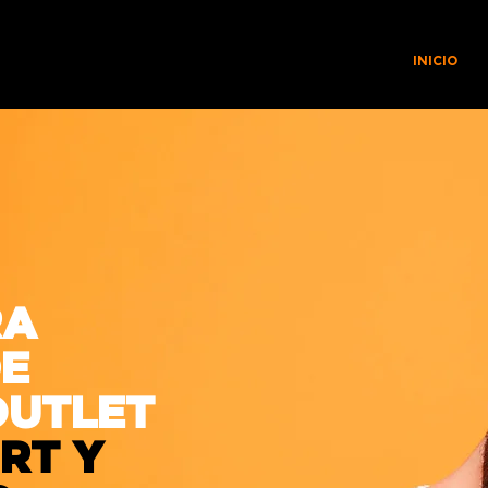
INICIO
RA
E
OUTLET
RT Y